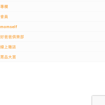
專欄
會員
momself
好爸爸俱樂部
線上雜誌
菁品大賞