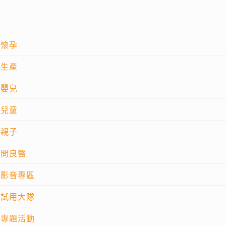
懷孕
生產
嬰兒
兒童
親子
問良醫
影音專區
試用大隊
專題活動