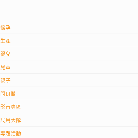
懷孕
生產
嬰兒
兒童
親子
問良醫
影音專區
試用大隊
專題活動