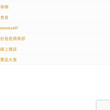
專欄
會員
momself
好爸爸俱樂部
線上雜誌
菁品大賞