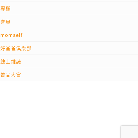
專欄
會員
momself
好爸爸俱樂部
線上雜誌
菁品大賞