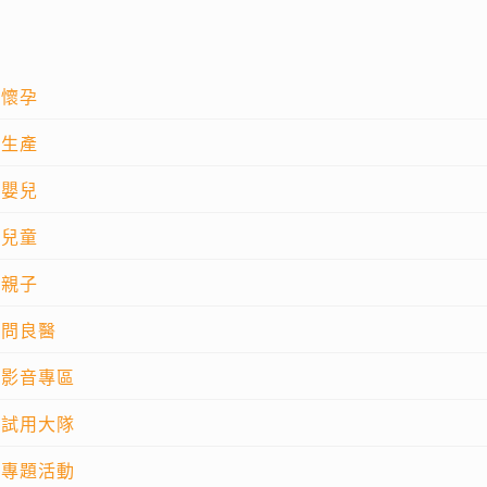
懷孕
生產
嬰兒
兒童
親子
問良醫
影音專區
試用大隊
專題活動