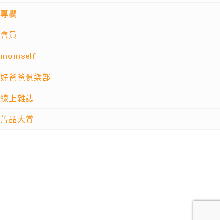
專欄
會員
momself
好爸爸俱樂部
線上雜誌
菁品大賞