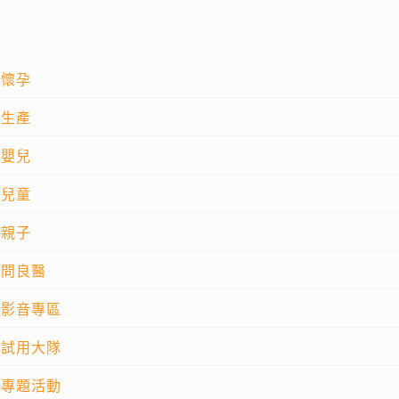
懷孕
生產
嬰兒
兒童
親子
問良醫
影音專區
試用大隊
專題活動