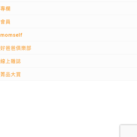
專欄
會員
momself
好爸爸俱樂部
線上雜誌
菁品大賞