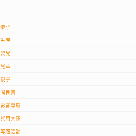
懷孕
生產
嬰兒
兒童
親子
問良醫
影音專區
試用大隊
專題活動