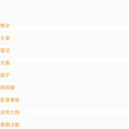
懷孕
生產
嬰兒
兒童
親子
問良醫
影音專區
試用大隊
專題活動