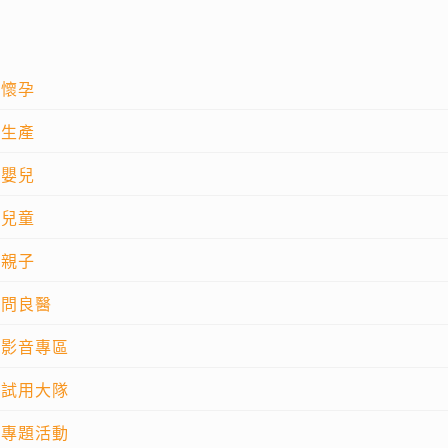
懷孕
生產
嬰兒
兒童
親子
問良醫
影音專區
試用大隊
專題活動