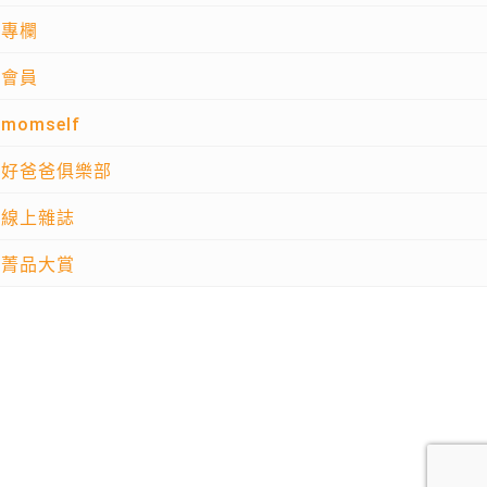
專欄
會員
momself
好爸爸俱樂部
線上雜誌
菁品大賞