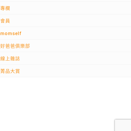
專欄
會員
momself
好爸爸俱樂部
線上雜誌
菁品大賞