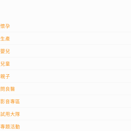
懷孕
生產
嬰兒
兒童
親子
問良醫
影音專區
試用大隊
專題活動