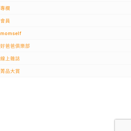
專欄
會員
momself
好爸爸俱樂部
線上雜誌
菁品大賞