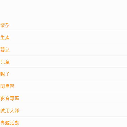
懷孕
生產
嬰兒
兒童
親子
問良醫
影音專區
試用大隊
專題活動