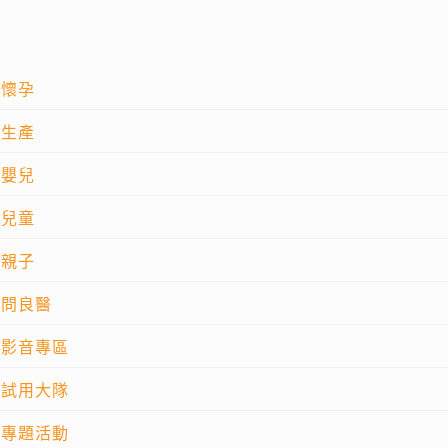
懷孕
生產
嬰兒
兒童
親子
問良醫
影音專區
試用大隊
專題活動