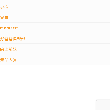
專欄
會員
momself
好爸爸俱樂部
線上雜誌
菁品大賞