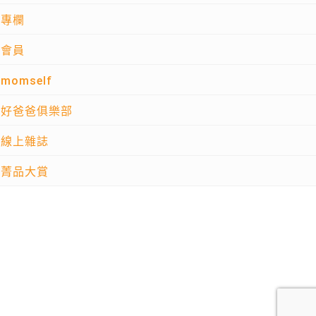
專欄
會員
momself
好爸爸俱樂部
線上雜誌
菁品大賞