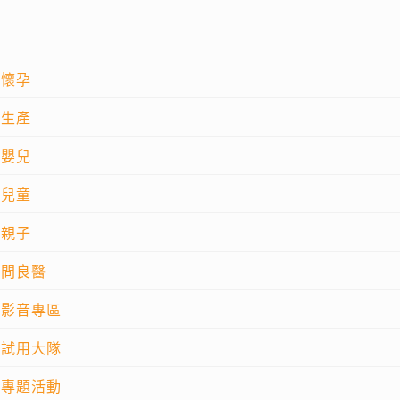
懷孕
生產
嬰兒
兒童
親子
問良醫
影音專區
試用大隊
專題活動