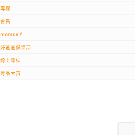
專欄
會員
momself
好爸爸俱樂部
線上雜誌
菁品大賞