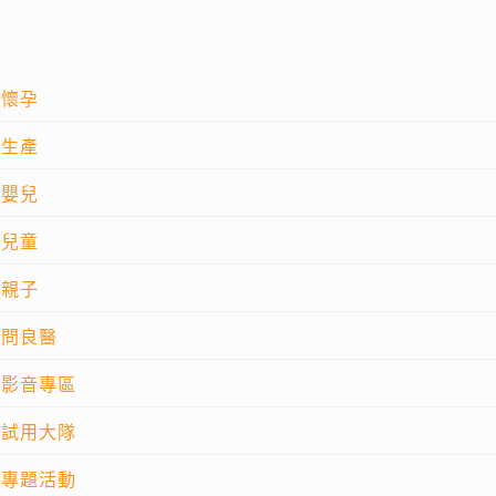
懷孕
生產
嬰兒
兒童
親子
問良醫
影音專區
試用大隊
專題活動