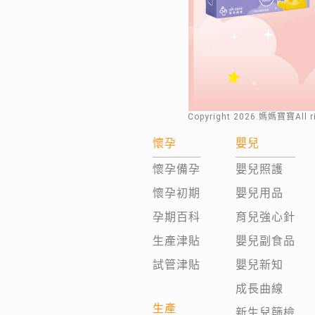
Copyright
2026
.媽媽寶寶All 
懷孕
嬰兒
懷孕備孕
嬰兒照護
懷孕初期
嬰兒用品
孕期百科
育兒強心針
生產津貼
嬰兒副食品
試管津貼
嬰兒新知
成長曲線
生產
新生兒篩檢