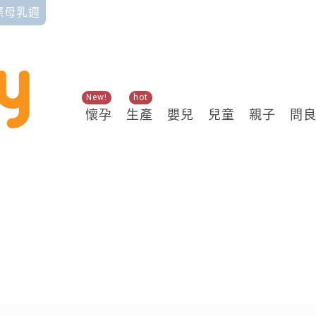
國際母乳週
New!
hot
懷孕
生產
嬰兒
兒童
親子
問
關鍵熱搜