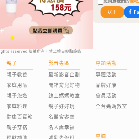
您同意我們的
條款
送出
F
rights reserved.版權所有，禁止擅自轉貼節錄
親子
影音專區
專題活動
親子教養
最新影音企劃
專題活動
家庭用品
開箱育兒好物
品牌好康
親子旅遊
線上媽媽教室
會員活動
家庭料理
親子好好玩
全台媽媽教室
健康百寶箱
名醫會客室
親子穿搭
名人說幸福
專欄
理財補助
哺乳先修班