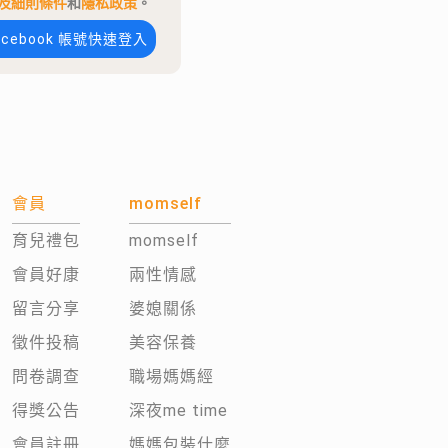
及細則條件
和
隱私政策
。
acebook 帳號快速登入
會員
momself
育兒禮包
momself
會員好康
兩性情感
留言分享
婆媳關係
徵件投稿
美容保養
問卷調查
職場媽媽經
得獎公告
深夜me time
會員註冊
媽媽包裝什麼