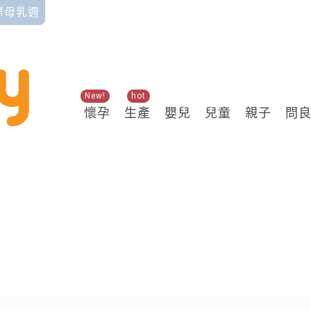
國際母乳週
New!
hot
懷孕
生產
嬰兒
兒童
親子
問
關鍵熱搜