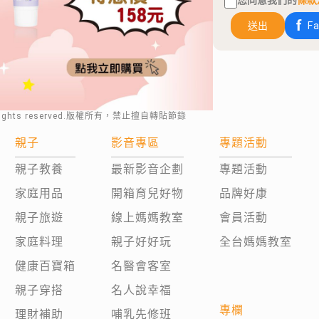
您同意我們的
條款
送出
F
rights reserved.版權所有，禁止擅自轉貼節錄
親子
影音專區
專題活動
親子教養
最新影音企劃
專題活動
家庭用品
開箱育兒好物
品牌好康
親子旅遊
線上媽媽教室
會員活動
家庭料理
親子好好玩
全台媽媽教室
健康百寶箱
名醫會客室
親子穿搭
名人說幸福
專欄
理財補助
哺乳先修班