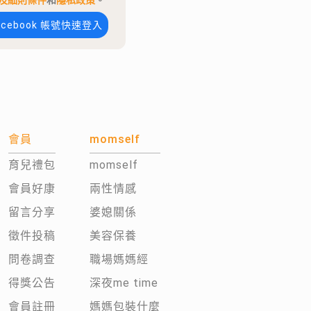
及細則條件
和
隱私政策
。
acebook 帳號快速登入
會員
momself
育兒禮包
momself
會員好康
兩性情感
留言分享
婆媳關係
徵件投稿
美容保養
問卷調查
職場媽媽經
得獎公告
深夜me time
會員註冊
媽媽包裝什麼