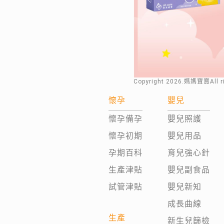
Copyright
2026
.媽媽寶寶All 
懷孕
嬰兒
懷孕備孕
嬰兒照護
懷孕初期
嬰兒用品
孕期百科
育兒強心針
生產津貼
嬰兒副食品
試管津貼
嬰兒新知
成長曲線
生產
新生兒篩檢