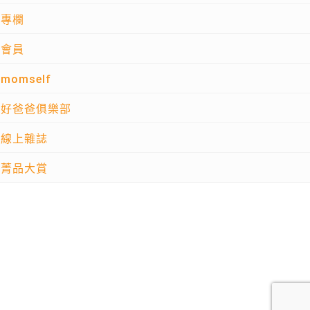
專欄
會員
momself
好爸爸俱樂部
線上雜誌
菁品大賞