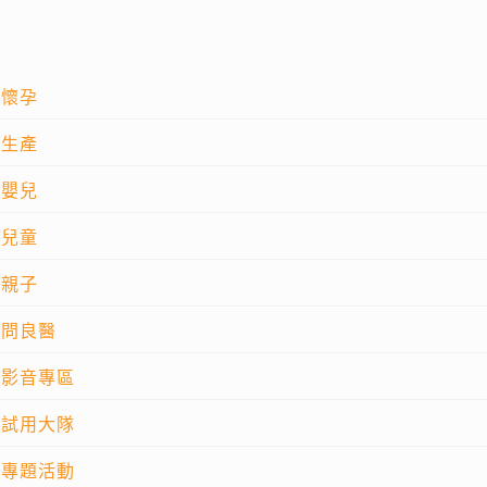
懷孕
生產
嬰兒
兒童
親子
問良醫
影音專區
試用大隊
專題活動