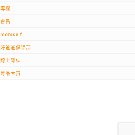
專欄
會員
momself
好爸爸俱樂部
線上雜誌
菁品大賞