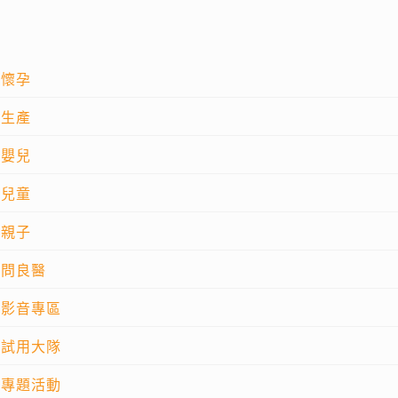
懷孕
生產
嬰兒
兒童
親子
問良醫
影音專區
試用大隊
專題活動