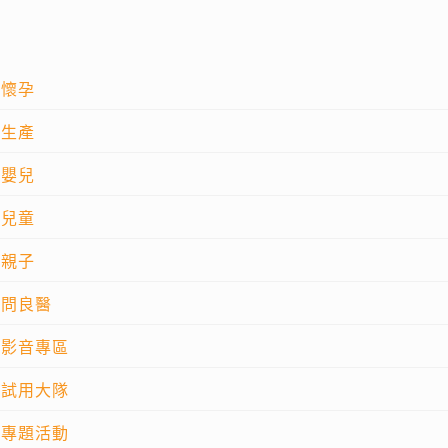
懷孕
生產
嬰兒
兒童
親子
問良醫
影音專區
試用大隊
專題活動