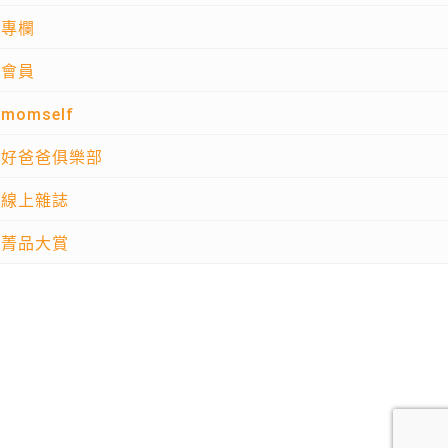
專欄
會員
momself
好爸爸俱樂部
線上雜誌
菁品大賞