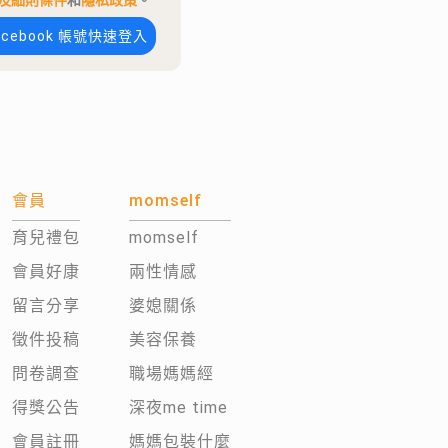
及細則條件
和
隱私政策
。
acebook 帳號快速登入
會員
momself
育兒禮包
momself
會員好康
兩性情感
留言分享
婆媳關係
徵件投稿
美容保養
問卷調查
職場媽媽經
得獎公告
深夜me time
會員註冊
媽媽包裝什麼