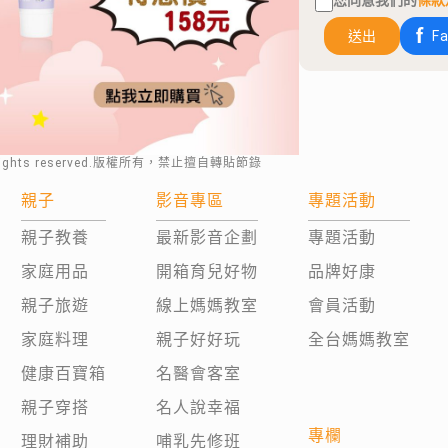
您同意我們的
條款
送出
F
rights reserved.版權所有，禁止擅自轉貼節錄
親子
影音專區
專題活動
親子教養
最新影音企劃
專題活動
家庭用品
開箱育兒好物
品牌好康
親子旅遊
線上媽媽教室
會員活動
家庭料理
親子好好玩
全台媽媽教室
健康百寶箱
名醫會客室
親子穿搭
名人說幸福
專欄
理財補助
哺乳先修班