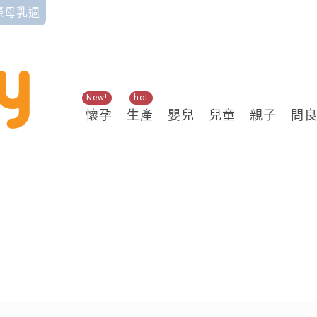
國際母乳週
New!
hot
懷孕
生產
嬰兒
兒童
親子
問
關鍵熱搜