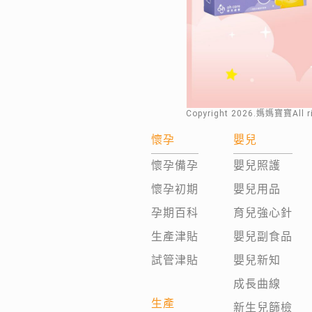
Copyright
2026
.媽媽寶寶All 
懷孕
嬰兒
懷孕備孕
嬰兒照護
懷孕初期
嬰兒用品
孕期百科
育兒強心針
生產津貼
嬰兒副食品
試管津貼
嬰兒新知
成長曲線
生產
新生兒篩檢