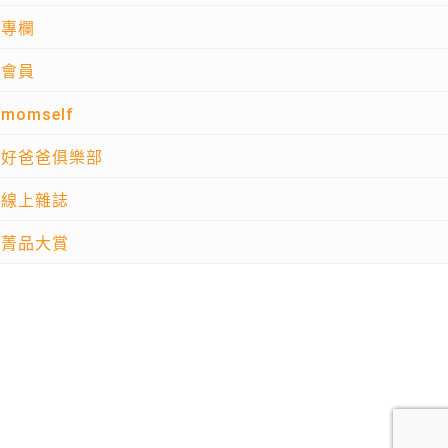
專欄
會員
momself
好爸爸俱樂部
線上雜誌
菁品大賞