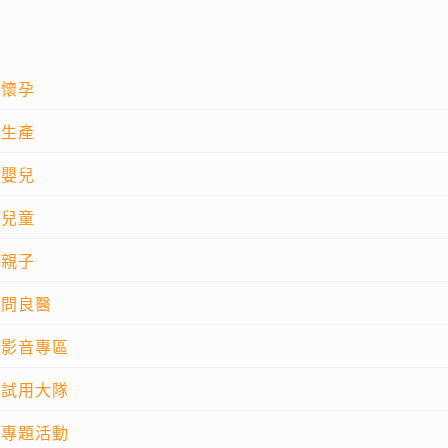
懷孕
生產
嬰兒
兒童
親子
問良醫
影音專區
試用大隊
專題活動