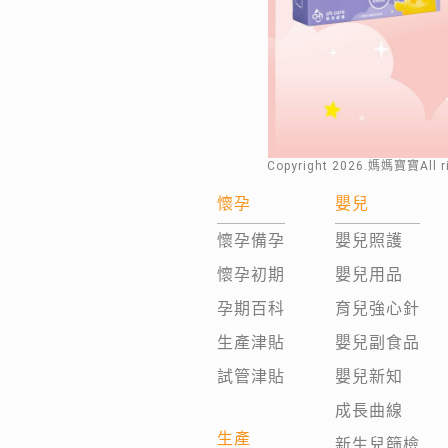
Copyright
2026
.媽媽寶寶All 
懷孕
嬰兒
懷孕備孕
嬰兒照護
懷孕初期
嬰兒用品
孕期百科
育兒強心針
生產津貼
嬰兒副食品
試管津貼
嬰兒新知
成長曲線
生產
新生兒篩檢