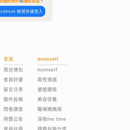
及細則條件
和
隱私政策
。
acebook 帳號快速登入
會員
momself
育兒禮包
momself
會員好康
兩性情感
留言分享
婆媳關係
徵件投稿
美容保養
問卷調查
職場媽媽經
得獎公告
深夜me time
會員註冊
媽媽包裝什麼