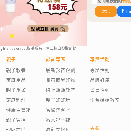
您同意我們的
條款
送出
F
rights reserved.版權所有，禁止擅自轉貼節錄
親子
影音專區
專題活動
親子教養
最新影音企劃
專題活動
家庭用品
開箱育兒好物
品牌好康
親子旅遊
線上媽媽教室
會員活動
家庭料理
親子好好玩
全台媽媽教室
健康百寶箱
名醫會客室
親子穿搭
名人說幸福
專欄
理財補助
哺乳先修班