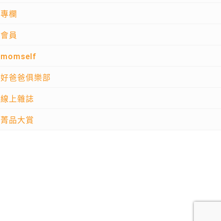
專欄
會員
momself
好爸爸俱樂部
線上雜誌
菁品大賞