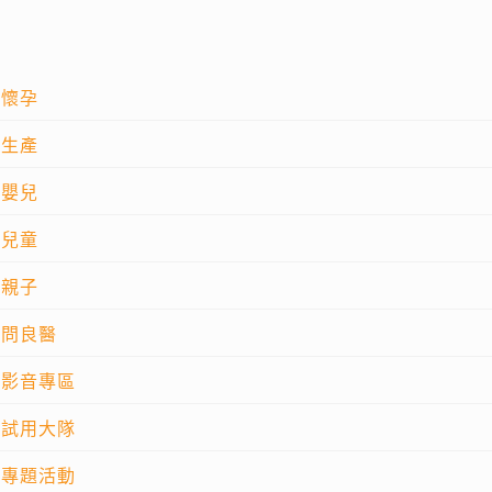
懷孕
生產
嬰兒
兒童
親子
問良醫
影音專區
試用大隊
專題活動