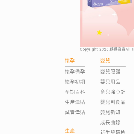
Copyright
2026
.媽媽寶寶All 
懷孕
嬰兒
懷孕備孕
嬰兒照護
懷孕初期
嬰兒用品
孕期百科
育兒強心針
生產津貼
嬰兒副食品
試管津貼
嬰兒新知
成長曲線
生產
新生兒篩檢