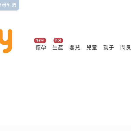
國際母乳週
New!
hot
懷孕
生產
嬰兒
兒童
親子
問
關鍵熱搜