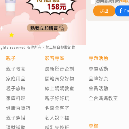
您同意我們的
條款
送出
F
rights reserved.版權所有，禁止擅自轉貼節錄
親子
影音專區
專題活動
親子教養
最新影音企劃
專題活動
家庭用品
開箱育兒好物
品牌好康
親子旅遊
線上媽媽教室
會員活動
家庭料理
親子好好玩
全台媽媽教室
健康百寶箱
名醫會客室
親子穿搭
名人說幸福
專欄
理財補助
哺乳先修班