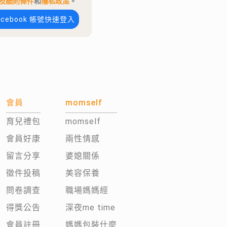
及細則條件
和
隱私政策
。
acebook 帳號快速登入
會員
momself
育兒禮包
momself
會員好康
兩性情感
留言分享
婆媳關係
徵件投稿
美容保養
問卷調查
職場媽媽經
得獎公告
深夜me time
會員註冊
媽媽包裝什麼