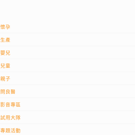
懷孕
生產
嬰兒
兒童
親子
問良醫
影音專區
試用大隊
專題活動