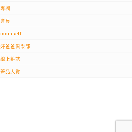
專欄
會員
momself
好爸爸俱樂部
線上雜誌
菁品大賞