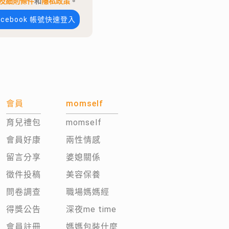
及細則條件
和
隱私政策
。
acebook 帳號快速登入
會員
momself
育兒禮包
momself
會員好康
兩性情感
留言分享
婆媳關係
徵件投稿
美容保養
問卷調查
職場媽媽經
得獎公告
深夜me time
會員註冊
媽媽包裝什麼