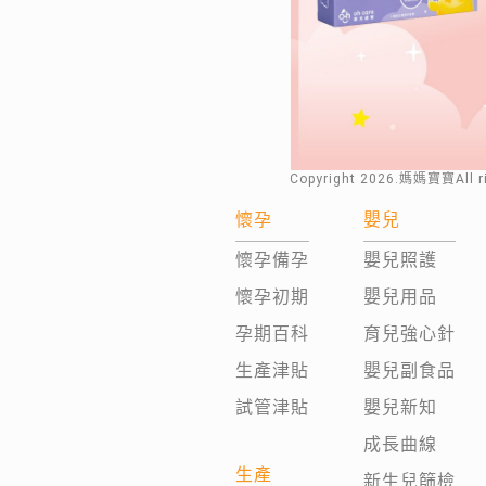
Copyright
2026
.媽媽寶寶All 
懷孕
嬰兒
懷孕備孕
嬰兒照護
懷孕初期
嬰兒用品
孕期百科
育兒強心針
生產津貼
嬰兒副食品
試管津貼
嬰兒新知
成長曲線
生產
新生兒篩檢