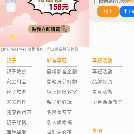
您同意我們的
條款
送出
F
rights reserved.版權所有，禁止擅自轉貼節錄
親子
影音專區
專題活動
親子教養
最新影音企劃
專題活動
家庭用品
開箱育兒好物
品牌好康
親子旅遊
線上媽媽教室
會員活動
家庭料理
親子好好玩
全台媽媽教室
健康百寶箱
名醫會客室
親子穿搭
名人說幸福
專欄
理財補助
哺乳先修班