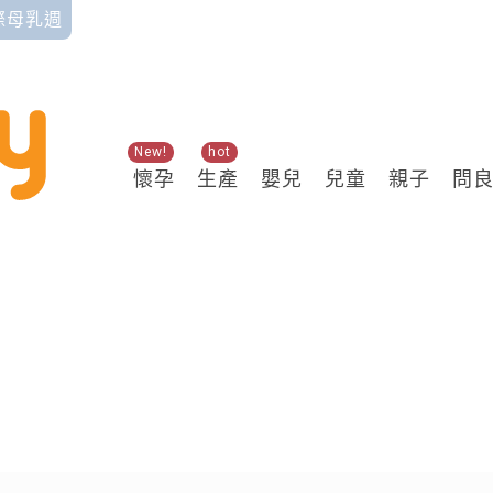
國際母乳週
New!
hot
懷孕
生產
嬰兒
兒童
親子
問
關鍵熱搜