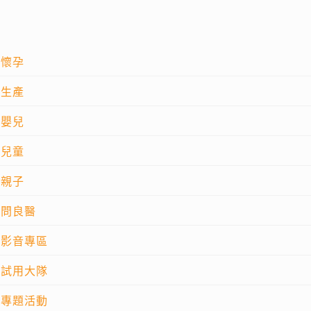
懷孕
生產
嬰兒
兒童
親子
問良醫
影音專區
試用大隊
專題活動