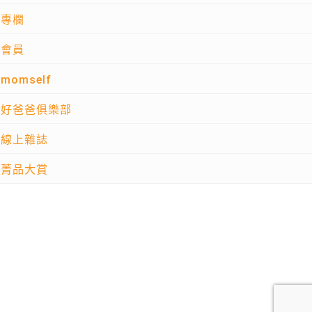
專欄
會員
momself
好爸爸俱樂部
線上雜誌
菁品大賞