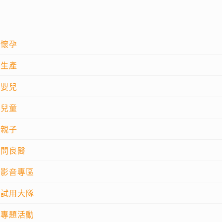
懷孕
生產
嬰兒
兒童
親子
問良醫
影音專區
試用大隊
專題活動