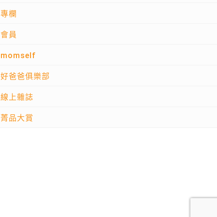
專欄
會員
momself
好爸爸俱樂部
線上雜誌
菁品大賞