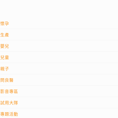
懷孕
生產
嬰兒
兒童
親子
問良醫
影音專區
試用大隊
專題活動