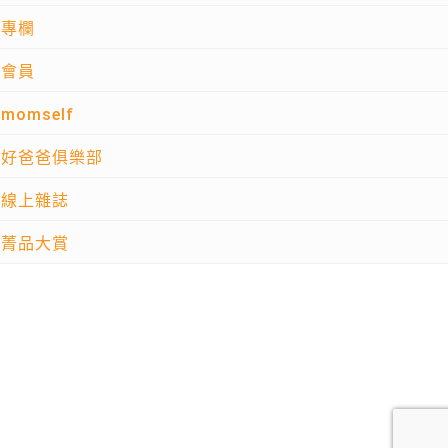
專欄
會員
momself
好爸爸俱樂部
線上雜誌
菁品大賞