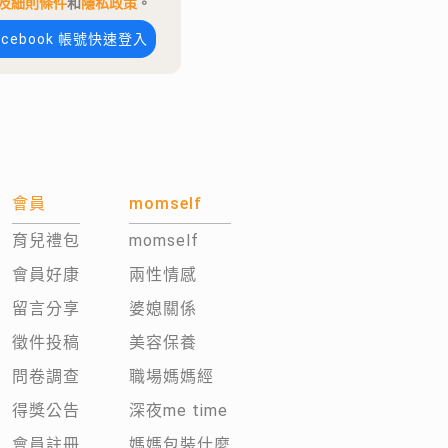
及細則條件
和
隱私政策
。
acebook 帳號快速登入
會員
momself
育兒禮包
momself
會員好康
兩性情感
留言分享
婆媳關係
徵件投稿
美容保養
問卷調查
職場媽媽經
得獎公告
深夜me time
會員註冊
媽媽包裝什麼