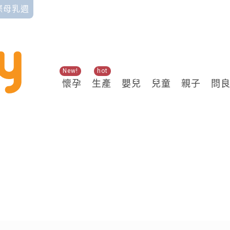
國際母乳週
New!
hot
懷孕
生產
嬰兒
兒童
親子
問
關鍵熱搜