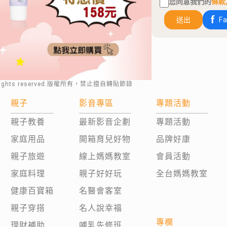
您同意我們的
條款
送出
F
rights reserved.版權所有，禁止擅自轉貼節錄
親子
影音專區
專題活動
親子教養
最新影音企劃
專題活動
家庭用品
開箱育兒好物
品牌好康
親子旅遊
線上媽媽教室
會員活動
家庭料理
親子好好玩
全台媽媽教室
健康百寶箱
名醫會客室
親子穿搭
名人說幸福
專欄
理財補助
哺乳先修班