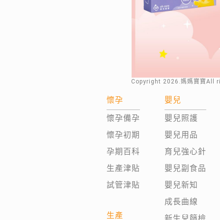
Copyright
2026
.媽媽寶寶All 
懷孕
嬰兒
懷孕備孕
嬰兒照護
懷孕初期
嬰兒用品
孕期百科
育兒強心針
生產津貼
嬰兒副食品
試管津貼
嬰兒新知
成長曲線
生產
新生兒篩檢