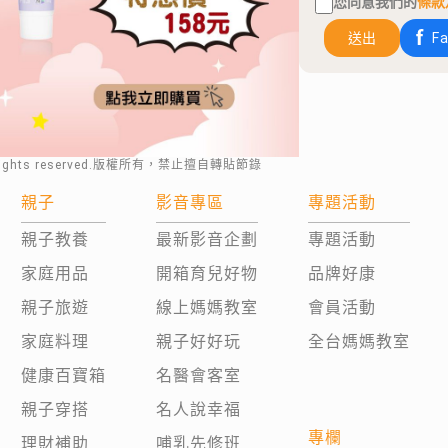
您同意我們的
條款
送出
F
rights reserved.版權所有，禁止擅自轉貼節錄
親子
影音專區
專題活動
親子教養
最新影音企劃
專題活動
家庭用品
開箱育兒好物
品牌好康
親子旅遊
線上媽媽教室
會員活動
家庭料理
親子好好玩
全台媽媽教室
健康百寶箱
名醫會客室
親子穿搭
名人說幸福
專欄
理財補助
哺乳先修班