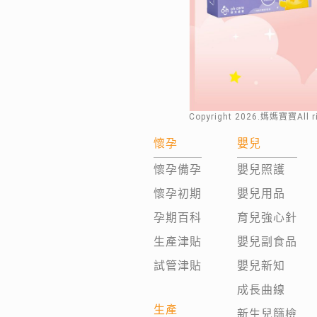
Copyright
2026
.媽媽寶寶All 
懷孕
嬰兒
懷孕備孕
嬰兒照護
懷孕初期
嬰兒用品
孕期百科
育兒強心針
生產津貼
嬰兒副食品
試管津貼
嬰兒新知
成長曲線
生產
新生兒篩檢