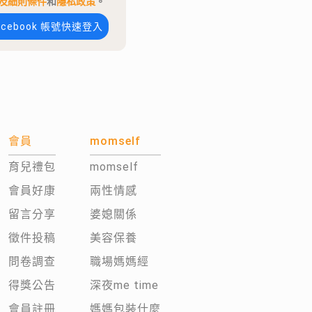
及細則條件
和
隱私政策
。
acebook 帳號快速登入
會員
momself
育兒禮包
momself
會員好康
兩性情感
留言分享
婆媳關係
徵件投稿
美容保養
問卷調查
職場媽媽經
得獎公告
深夜me time
會員註冊
媽媽包裝什麼