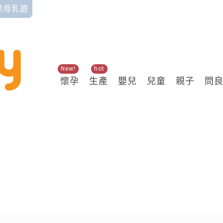
國際母乳週
New!
hot
懷孕
生產
嬰兒
兒童
親子
問
關鍵熱搜