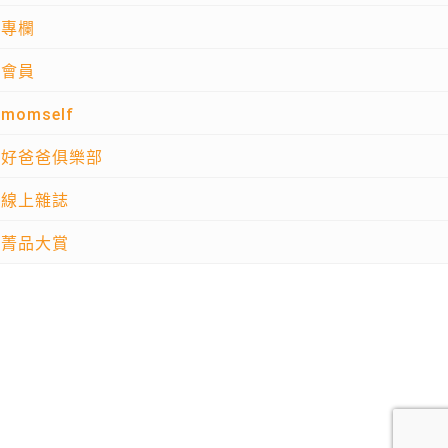
專欄
會員
momself
好爸爸俱樂部
線上雜誌
菁品大賞