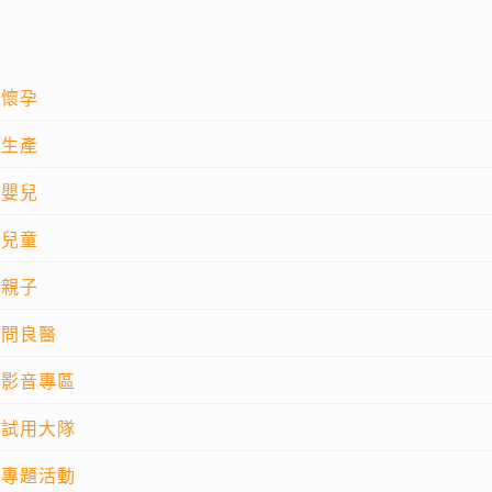
懷孕
生產
嬰兒
兒童
親子
問良醫
影音專區
試用大隊
專題活動