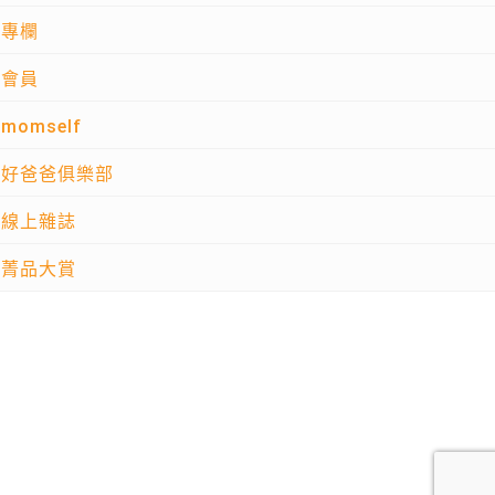
專欄
會員
momself
好爸爸俱樂部
線上雜誌
菁品大賞