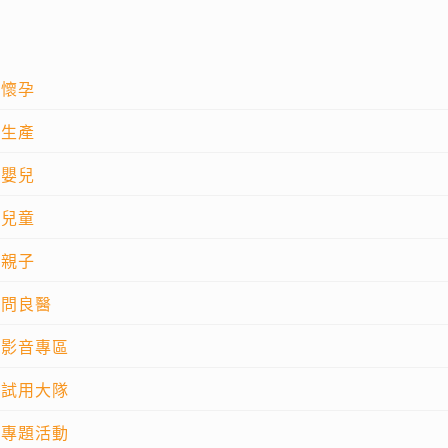
懷孕
生產
嬰兒
兒童
親子
問良醫
影音專區
試用大隊
專題活動