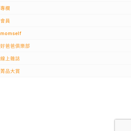
專欄
會員
momself
好爸爸俱樂部
線上雜誌
菁品大賞