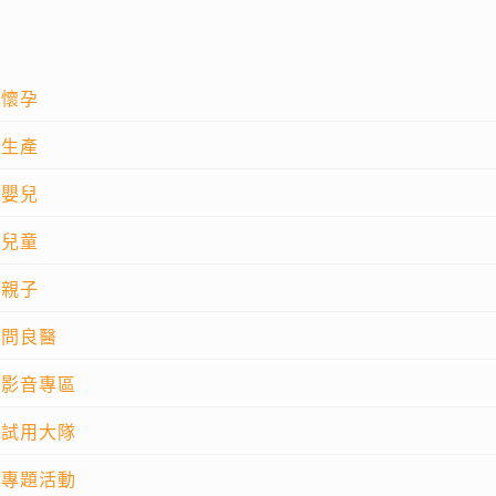
懷孕
生產
嬰兒
兒童
親子
問良醫
影音專區
試用大隊
專題活動