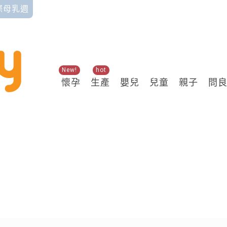
國際母乳週
New!
hot
懷孕
生產
嬰兒
兒童
親子
問
關鍵熱搜