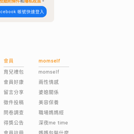
及細則條件
和
隱私政策
。
acebook 帳號快速登入
會員
momself
育兒禮包
momself
會員好康
兩性情感
留言分享
婆媳關係
徵件投稿
美容保養
問卷調查
職場媽媽經
得獎公告
深夜me time
會員註冊
媽媽包裝什麼