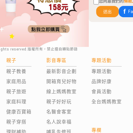
您同意我們的
條款
送出
F
rights reserved.版權所有，禁止擅自轉貼節錄
親子
影音專區
專題活動
親子教養
最新影音企劃
專題活動
家庭用品
開箱育兒好物
品牌好康
親子旅遊
線上媽媽教室
會員活動
家庭料理
親子好好玩
全台媽媽教室
健康百寶箱
名醫會客室
親子穿搭
名人說幸福
專欄
理財補助
哺乳先修班