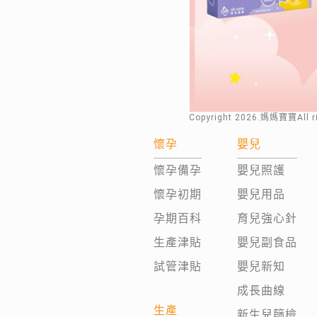
Copyright
2026
.媽媽寶寶All 
懷孕
嬰兒
懷孕備孕
嬰兒照護
懷孕初期
嬰兒用品
孕期百科
育兒強心針
生產津貼
嬰兒副食品
試管津貼
嬰兒新知
成長曲線
生產
新生兒篩檢