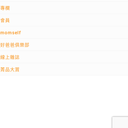
專欄
會員
momself
好爸爸俱樂部
線上雜誌
菁品大賞