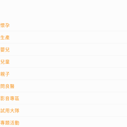
懷孕
生產
嬰兒
兒童
親子
問良醫
影音專區
試用大隊
專題活動