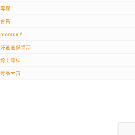
專欄
會員
momself
好爸爸俱樂部
線上雜誌
菁品大賞