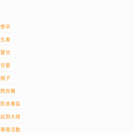
懷孕
生產
嬰兒
兒童
親子
問良醫
影音專區
試用大隊
專題活動