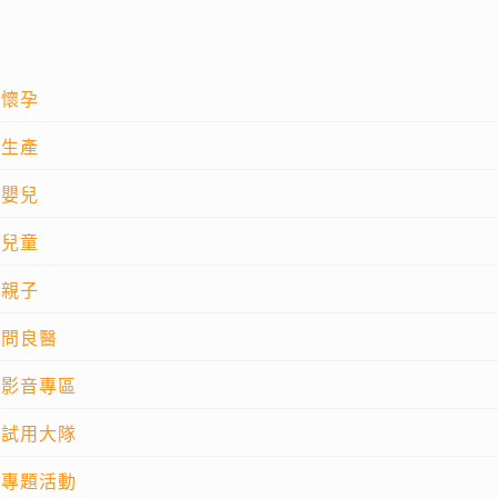
懷孕
生產
嬰兒
兒童
親子
問良醫
影音專區
試用大隊
專題活動