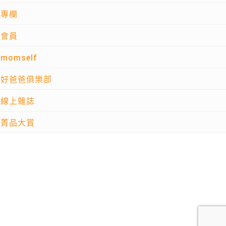
專欄
會員
momself
好爸爸俱樂部
線上雜誌
菁品大賞