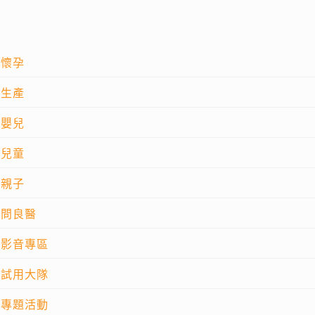
懷孕
生產
嬰兒
兒童
親子
問良醫
影音專區
試用大隊
專題活動