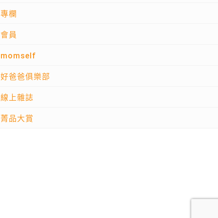
專欄
會員
momself
好爸爸俱樂部
線上雜誌
菁品大賞