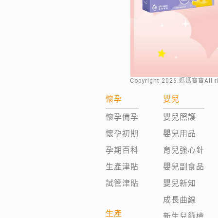
Copyright
2026
.媽媽寶寶All 
懷孕
嬰兒
懷孕備孕
嬰兒照護
懷孕初期
嬰兒用品
孕期百科
育兒強心針
生產津貼
嬰兒副食品
試管津貼
嬰兒新知
成長曲線
生產
新生兒篩檢