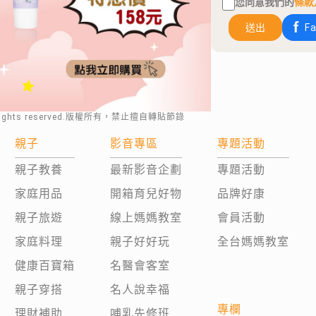
您同意我們的
條款
送出
F
rights reserved.版權所有，禁止擅自轉貼節錄
親子
影音專區
專題活動
親子教養
最新影音企劃
專題活動
家庭用品
開箱育兒好物
品牌好康
親子旅遊
線上媽媽教室
會員活動
家庭料理
親子好好玩
全台媽媽教室
健康百寶箱
名醫會客室
親子穿搭
名人說幸福
專欄
理財補助
哺乳先修班