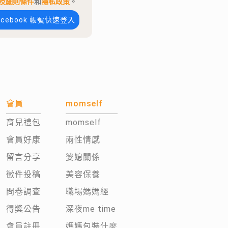
及細則條件
和
隱私政策
。
acebook 帳號快速登入
會員
momself
育兒禮包
momself
會員好康
兩性情感
留言分享
婆媳關係
徵件投稿
美容保養
問卷調查
職場媽媽經
得獎公告
深夜me time
會員註冊
媽媽包裝什麼