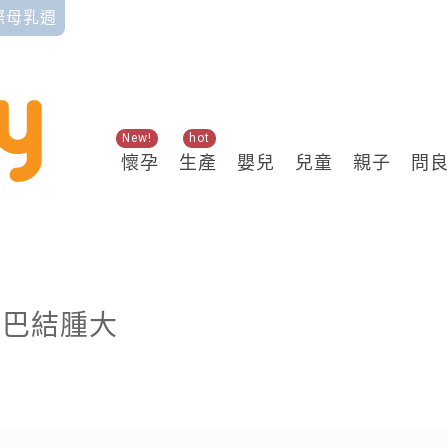
國際母乳週
New!
hot
懷孕
生產
嬰兒
兒童
親子
問
關鍵熱搜
淋巴結腫大