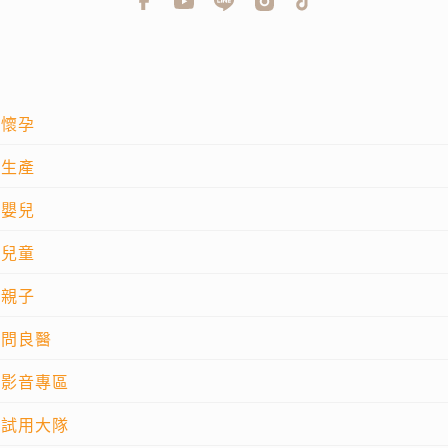
懷孕
生產
嬰兒
兒童
親子
問良醫
影音專區
試用大隊