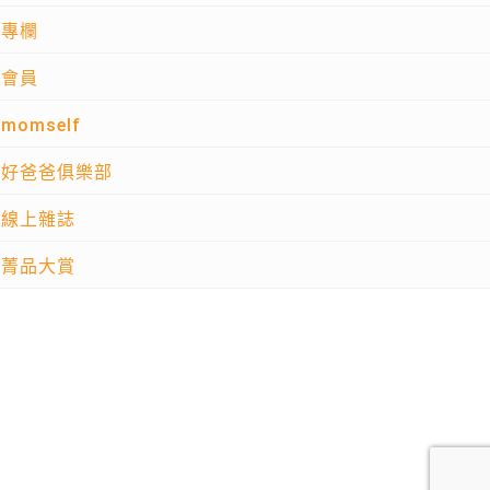
專欄
會員
momself
好爸爸俱樂部
線上雜誌
菁品大賞