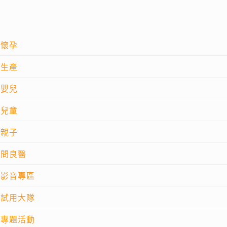
懷孕
生產
嬰兒
兒童
親子
問良醫
影音專區
試用大隊
專題活動