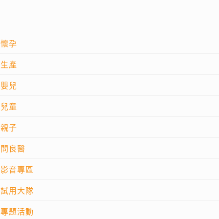
懷孕
生產
嬰兒
兒童
親子
問良醫
影音專區
試用大隊
專題活動