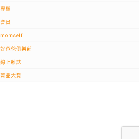
專欄
會員
momself
好爸爸俱樂部
線上雜誌
菁品大賞