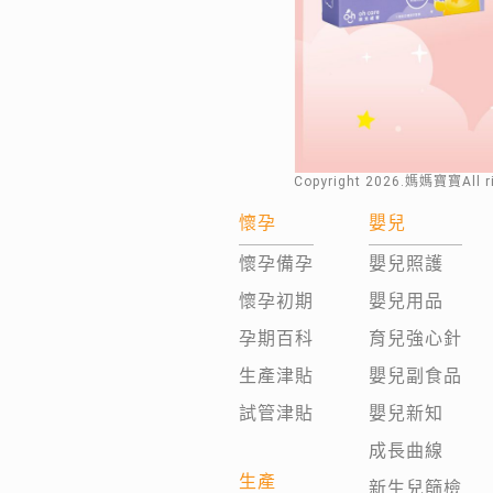
Copyright
2026
.媽媽寶寶All 
懷孕
嬰兒
懷孕備孕
嬰兒照護
懷孕初期
嬰兒用品
孕期百科
育兒強心針
生產津貼
嬰兒副食品
試管津貼
嬰兒新知
成長曲線
生產
新生兒篩檢