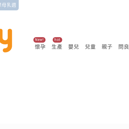
國際母乳週
New!
hot
懷孕
生產
嬰兒
兒童
親子
問
關鍵熱搜