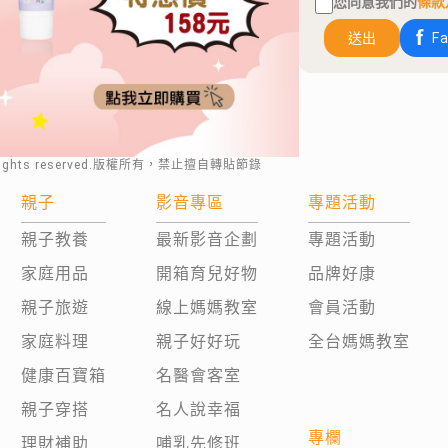
您同意我們的
條款
送出
F
rights reserved.版權所有，禁止擅自轉貼節錄
親子
影音專區
專題活動
親子教養
最新影音企劃
專題活動
家庭用品
開箱育兒好物
品牌好康
親子旅遊
線上媽媽教室
會員活動
家庭料理
親子好好玩
全台媽媽教室
健康百寶箱
名醫會客室
親子穿搭
名人說幸福
專欄
理財補助
哺乳先修班