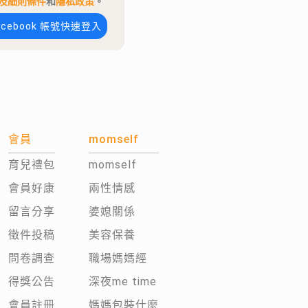
及細則條件
和
隱私政策
。
acebook 帳號快速登入
會員
momself
育兒禮包
momself
會員好康
兩性情感
留言分享
婆媳關係
徵件投稿
美容保養
問卷調查
職場媽媽經
得獎公告
深夜me time
會員註冊
媽媽包裝什麼