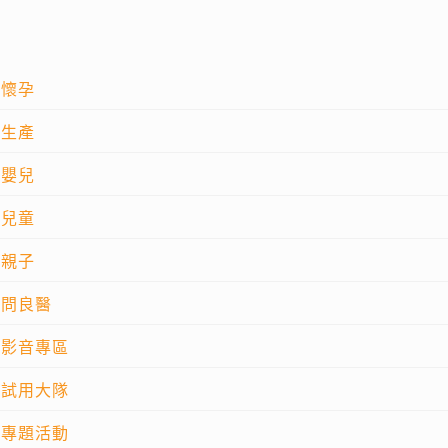
懷孕
生產
嬰兒
兒童
親子
問良醫
影音專區
試用大隊
專題活動