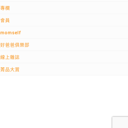
專欄
會員
momself
好爸爸俱樂部
線上雜誌
菁品大賞