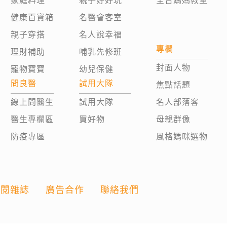
家庭料理
親子好好玩
全台媽媽教室
健康百寶箱
名醫會客室
親子穿搭
名人說幸福
專欄
理財補助
哺乳先修班
封面人物
寵物寶寶
幼兒保健
問良醫
試用大隊
焦點話題
線上問醫生
試用大隊
名人部落客
醫生專欄區
買好物
母親群像
防疫專區
風格媽咪選物
訂閱雜誌
廣告合作
聯絡我們