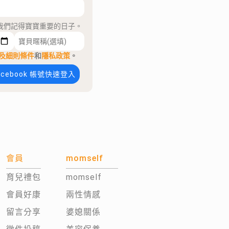
我們記得寶寶重要的日子。
及細則條件
和
隱私政策
。
acebook 帳號快速登入
會員
momself
育兒禮包
momself
會員好康
兩性情感
留言分享
婆媳關係