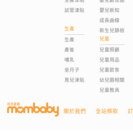
生產津貼
嬰兒副食品
試管津貼
嬰兒新知
成長曲線
生產
新生兒篩檢
兒童
生產
產後
兒童照顧
哺乳
兒童用品
坐月子
兒童飲食
育兒津貼
幼兒園相關
兒童教具
關於我們
全站條款