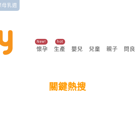
國際母乳週
New!
hot
懷孕
生產
嬰兒
兒童
親子
問
關鍵熱搜