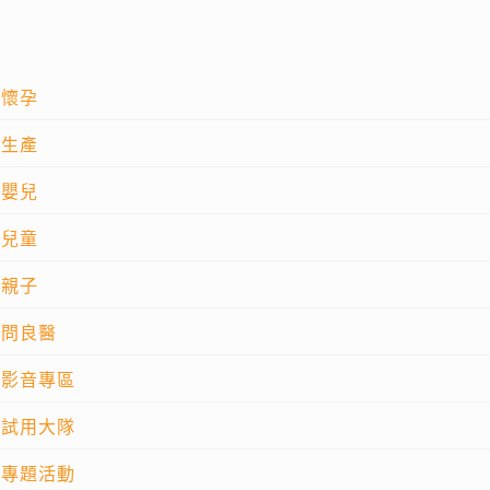
懷孕
生產
嬰兒
兒童
親子
問良醫
影音專區
試用大隊
專題活動