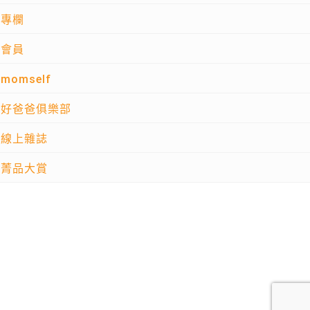
專欄
會員
momself
好爸爸俱樂部
線上雜誌
菁品大賞