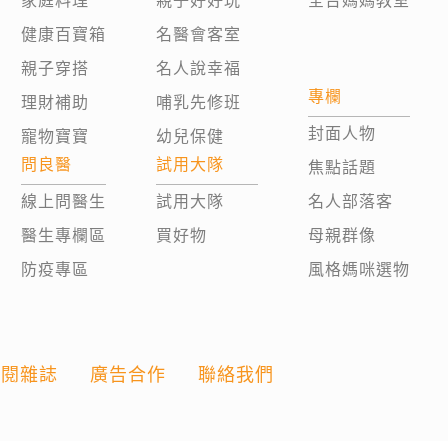
家庭料理
親子好好玩
全台媽媽教室
健康百寶箱
名醫會客室
親子穿搭
名人說幸福
專欄
理財補助
哺乳先修班
封面人物
寵物寶寶
幼兒保健
問良醫
試用大隊
焦點話題
線上問醫生
試用大隊
名人部落客
醫生專欄區
買好物
母親群像
防疫專區
風格媽咪選物
訂閱雜誌
廣告合作
聯絡我們