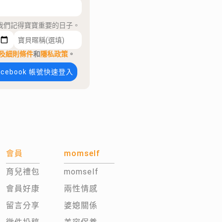
我們記得寶寶重要的日子。
及細則條件
和
隱私政策
。
acebook 帳號快速登入
會員
momself
育兒禮包
momself
會員好康
兩性情感
留言分享
婆媳關係