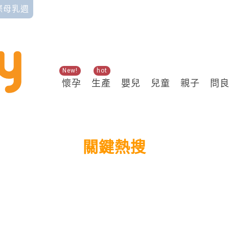
國際母乳週
New!
hot
懷孕
生產
嬰兒
兒童
親子
問
關鍵熱搜