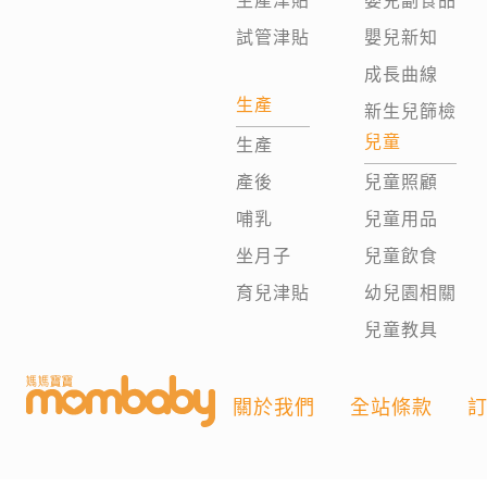
生產津貼
嬰兒副食品
試管津貼
嬰兒新知
成長曲線
生產
新生兒篩檢
兒童
生產
產後
兒童照顧
哺乳
兒童用品
坐月子
兒童飲食
育兒津貼
幼兒園相關
兒童教具
關於我們
全站條款