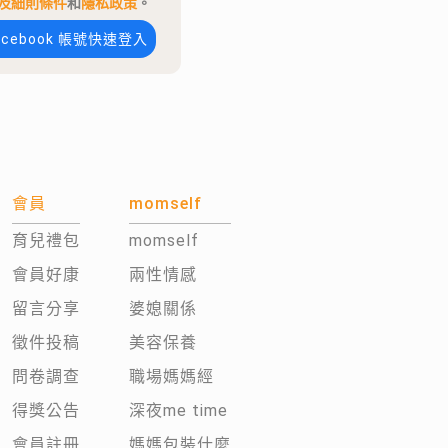
及細則條件
和
隱私政策
。
acebook 帳號快速登入
會員
momself
育兒禮包
momself
會員好康
兩性情感
留言分享
婆媳關係
徵件投稿
美容保養
問卷調查
職場媽媽經
得獎公告
深夜me time
會員註冊
媽媽包裝什麼