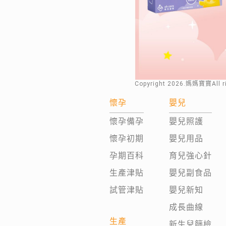
Copyright
2026
.媽媽寶寶All 
懷孕
嬰兒
懷孕備孕
嬰兒照護
懷孕初期
嬰兒用品
孕期百科
育兒強心針
生產津貼
嬰兒副食品
試管津貼
嬰兒新知
成長曲線
生產
新生兒篩檢