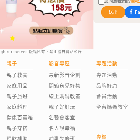
您同意我們的
條款
送出
F
rights reserved.版權所有，禁止擅自轉貼節錄
親子
影音專區
專題活動
親子教養
最新影音企劃
專題活動
家庭用品
開箱育兒好物
品牌好康
親子旅遊
線上媽媽教室
會員活動
家庭料理
親子好好玩
全台媽媽教室
健康百寶箱
名醫會客室
親子穿搭
名人說幸福
專欄
理財補助
哺乳先修班