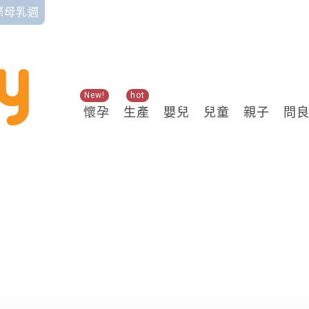
國際母乳週
New!
hot
懷孕
生產
嬰兒
兒童
親子
問
關鍵熱搜
常