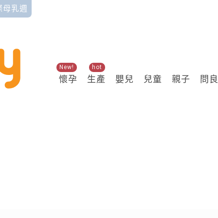
國際母乳週
New!
hot
懷孕
生產
嬰兒
兒童
親子
問
關鍵熱搜
院