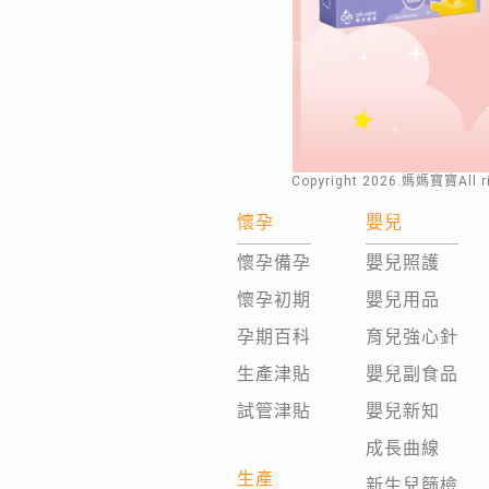
Copyright
2026
.媽媽寶寶All 
懷孕
嬰兒
懷孕備孕
嬰兒照護
懷孕初期
嬰兒用品
孕期百科
育兒強心針
生產津貼
嬰兒副食品
試管津貼
嬰兒新知
成長曲線
生產
新生兒篩檢