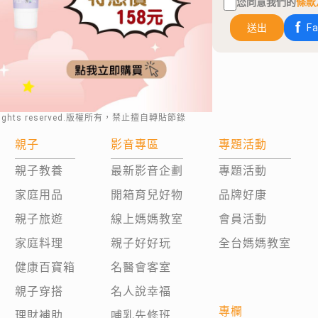
您同意我們的
條款
送出
F
rights reserved.版權所有，禁止擅自轉貼節錄
親子
影音專區
專題活動
親子教養
最新影音企劃
專題活動
家庭用品
開箱育兒好物
品牌好康
親子旅遊
線上媽媽教室
會員活動
家庭料理
親子好好玩
全台媽媽教室
健康百寶箱
名醫會客室
親子穿搭
名人說幸福
專欄
理財補助
哺乳先修班