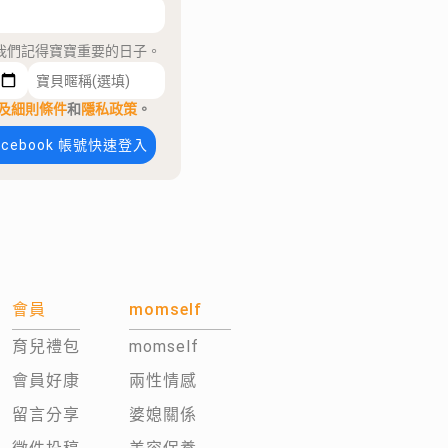
我們記得寶寶重要的日子。
及細則條件
和
隱私政策
。
acebook 帳號快速登入
會員
momself
育兒禮包
momself
會員好康
兩性情感
留言分享
婆媳關係