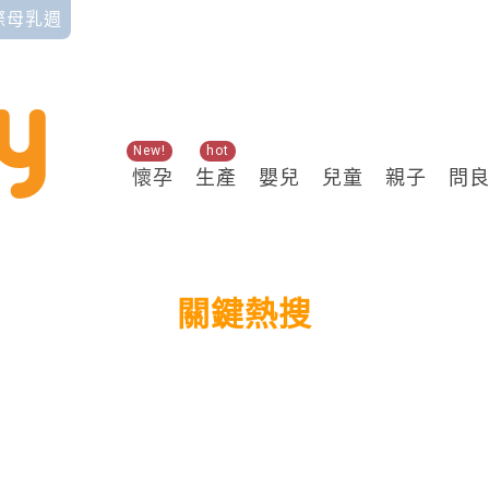
國際母乳週
New!
hot
懷孕
生產
嬰兒
兒童
親子
問
關鍵熱搜