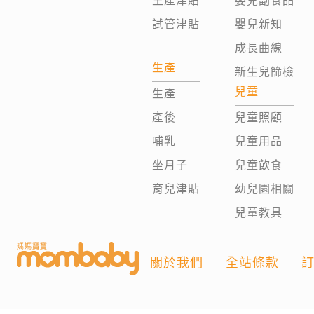
生產津貼
嬰兒副食品
試管津貼
嬰兒新知
成長曲線
生產
新生兒篩檢
兒童
生產
產後
兒童照顧
哺乳
兒童用品
坐月子
兒童飲食
育兒津貼
幼兒園相關
兒童教具
關於我們
全站條款