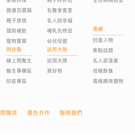
家庭料理
親子好好玩
全台媽媽教室
健康百寶箱
名醫會客室
親子穿搭
名人說幸福
專欄
理財補助
哺乳先修班
封面人物
寵物寶寶
幼兒保健
問良醫
試用大隊
焦點話題
線上問醫生
試用大隊
名人部落客
醫生專欄區
買好物
母親群像
防疫專區
風格媽咪選物
訂閱雜誌
廣告合作
聯絡我們