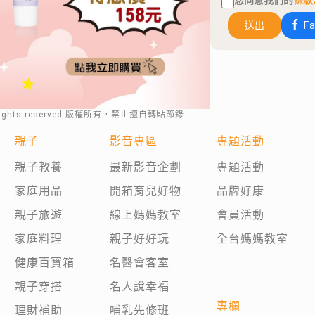
您同意我們的
條款
送出
F
rights reserved.版權所有，禁止擅自轉貼節錄
親子
影音專區
專題活動
親子教養
最新影音企劃
專題活動
家庭用品
開箱育兒好物
品牌好康
親子旅遊
線上媽媽教室
會員活動
家庭料理
親子好好玩
全台媽媽教室
健康百寶箱
名醫會客室
親子穿搭
名人說幸福
專欄
理財補助
哺乳先修班