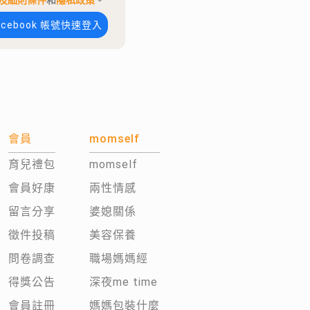
及細則條件
和
隱私政策
。
acebook 帳號快速登入
會員
momself
育兒禮包
momself
會員好康
兩性情感
留言分享
婆媳關係
徵件投稿
美容保養
問卷調查
職場媽媽經
得獎公告
深夜me time
會員註冊
媽媽包裝什麼