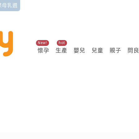
國際母乳週
New!
hot
懷孕
生產
嬰兒
兒童
親子
問
關鍵熱搜