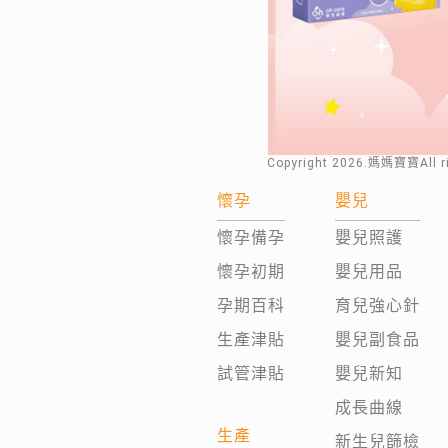
Copyright
2026
.媽媽寶寶All 
懷孕
嬰兒
懷孕備孕
嬰兒照護
懷孕初期
嬰兒用品
孕期百科
育兒強心針
生產津貼
嬰兒副食品
試管津貼
嬰兒新知
成長曲線
生產
新生兒篩檢